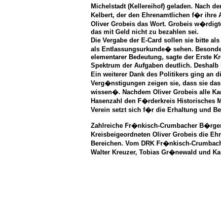
Michelstadt (Kellereihof) geladen. Nach
Kelbert, der den Ehrenamtlichen f�r ihre A
Oliver Grobeis das Wort. Grobeis w�rdig
das mit Geld nicht zu bezahlen sei.
Die Vergabe der E-Card sollen sie bitte a
als Entlassungsurkunde� sehen. Besonde
elementarer Bedeutung, sagte der Erste Kr
Spektrum der Aufgaben deutlich. Deshalb h
Ein weiterer Dank des Politikers ging an
Verg�nstigungen zeigen sie, dass sie da
wissen�. Nachdem Oliver Grobeis alle Kar
Hasenzahl den F�rderkreis Historisches M
Verein setzt sich f�r die Erhaltung und Be
Zahlreiche Fr�nkisch-Crumbacher B�rger
Kreisbeigeordneten Oliver Grobeis die Eh
Bereichen.
Vom DRK Fr�nkisch-Crumbach 
Walter Kreuzer, Tobias Gr�newald und Ka