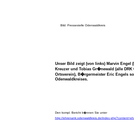
Bild: Pressestelle Odenwaldkreis
Unser Bild zeigt (von links) Marvin Engel
Kreuzer und Tobias Gr�newald (alle DRK O
Ortsverein), B�rgermeister Eric Engels s
Odenwaldkreises.
Den kompl. Bericht k�nnen Sie unter
http://ehrenamt.odenwaldkreis.de/index.php?content=e