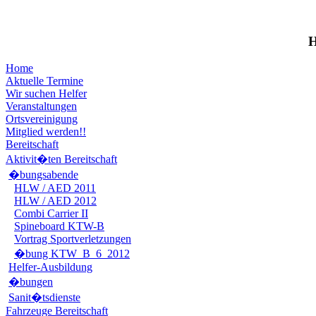
Home
Aktuelle Termine
Wir suchen Helfer
Veranstaltungen
Ortsvereinigung
Mitglied werden!!
Bereitschaft
Aktivit�ten Bereitschaft
�bungsabende
HLW / AED 2011
HLW / AED 2012
Combi Carrier II
Spineboard KTW-B
Vortrag Sportverletzungen
�bung KTW_B_6_2012
Helfer-Ausbildung
�bungen
Sanit�tsdienste
Fahrzeuge Bereitschaft